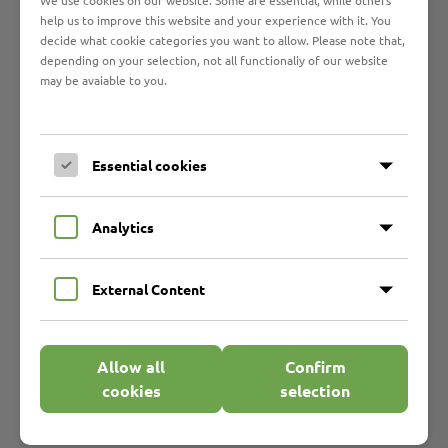
We use cookies on our website. Some are essential, while others
Wieviele
Kreuze sind möglich?
help us to improve this website and your experience with it. You
decide what cookie categories you want to allow. Please note that,
Für den
Werkstatt-Rat
depending on your selection, not all functionaliy of our website
may be avaiable to you.
Kann man
1 bis 7 Kandidaten
wählen.
Für die
Frauen-Beauftragte
Kann man
1 bis 2 Kandidaten
wählen.
Essential cookies
Zu viele Kreuze sind ungültig.
Wie geht es weiter?
Analytics
Am Ende der Wahl
zählen
wir die
Kreuze
auf den
Zetteln.
External Content
Dabei dürfen alle zusehen.
Der Wahl-Vorstand schreibt das
Ergebnis
auf.
Die Kandidaten mit den
meisten Stimmen
Allow all
Confirm
bekommen das
Amt
.
cookies
selection
Für den
Werkstatt-Rat
die ersten
7
,
für die
Frauen-Beauftragte
die ersten
2
.