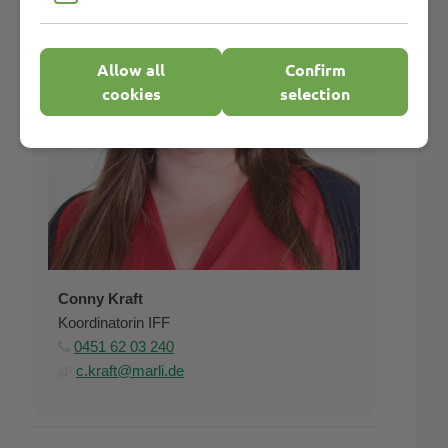
Allow all
Confirm
cookies
selection
Conny Kraft
Koordinatorin IFF
0451 62 03 240

c.kraft@marli.de
@