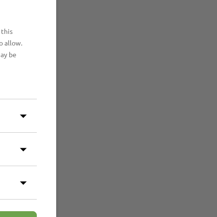
 this
o allow.
may be