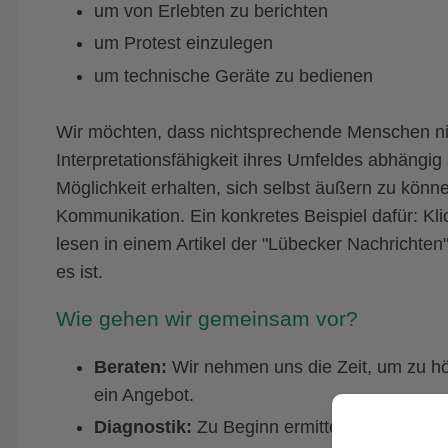
um von Erlebten zu berichten
um Protest einzulegen
um technische Geräte zu bedienen
Wir möchten, dass nichtsprechende Menschen ni
Interpretationsfähigkeit ihres Umfeldes abhängig
Möglichkeit erhalten, sich selbst äußern zu könne
Kommunikation. Ein konkretes Beispiel dafür: Kl
lesen in einem Artikel der "Lübecker Nachrichten",
es ist.
Wie gehen wir gemeinsam vor?
Beraten:
Wir nehmen uns die Zeit, um zu hör
ein Angebot.
Diagnostik:
Zu Beginn ermitteln wir, wo ihr