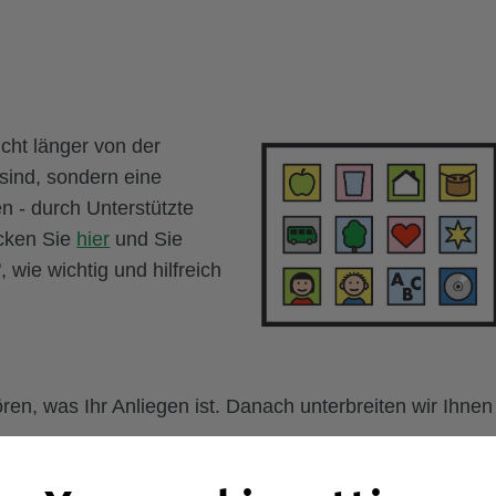
cht länger von der
 sind, sondern eine
n - durch Unterstützte
icken Sie
hier
und Sie
 wie wichtig und hilfreich
en, was Ihr Anliegen ist. Danach unterbreiten wir Ihnen
e
Stärken/Ressourcen