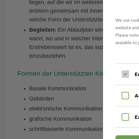
liegen, auf die wir im weiteren Verlauf zurü
erörtern gemeinsam mit Ihnen, wo Sie Unte
welche Form der Unterstützten Kommunikation
We use cooki
website and
Begleiten:
Ein Ablaufplan wird erstellt, in d
Please note 
wann, wo und in welcher Intensität gefördert
avaiable to 
Erstrebenswert ist es, das soziale Umfeld in
einzubeziehen.
Formen der Unterstützten Kommunikatio
E
Basale Kommunikation
A
Gebärden
elektronische Kommunikation
E
grafische Kommunikation
schriftbasierte Kommunikation