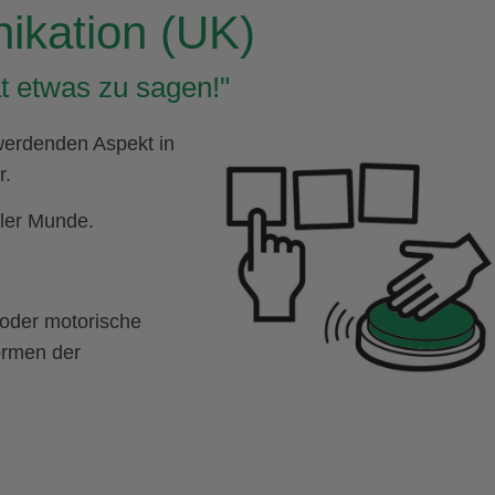
ikation (UK)
t etwas zu sagen!"
werdenden Aspekt in
r.
ller Munde.
 oder motorische
ormen der