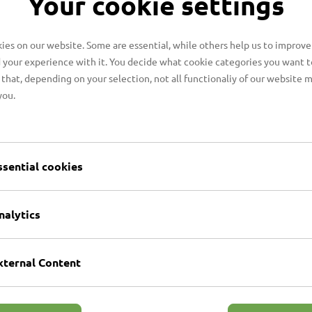
Your cookie settings
ckgreifen können. Wir
rstützung benötigen und
 für Sie geeignet ist.
es on our website. Some are essential, while others help us to improve
 your experience with it. You decide what cookie categories you want t
em festgelegt wird, was,
that, depending on your selection, not all functionaliy of our website 
 werden soll.
you.
 die Entwicklung mit
n
ssential cookies
nalytics
xternal Content