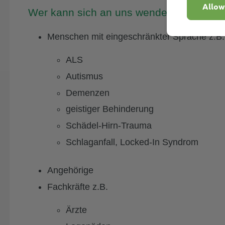
Allow
Wer kann sich an uns wenden?
Menschen mit eingeschränkter Sprache z.B.
ALS
Autismus
Demenzen
geistiger Behinderung
Schädel-Hirn-Trauma
Schlaganfall, Locked-In Syndrom
Angehörige
Fachkräfte z.B.
Ärzte