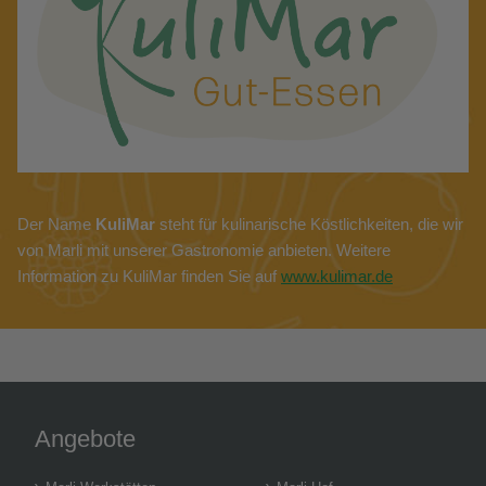
Der Name
KuliMar
steht für kulinarische Köstlichkeiten, die wir
von Marli mit unserer Gastronomie anbieten. Weitere
Information zu KuliMar finden Sie auf
www.kulimar.de
Angebote