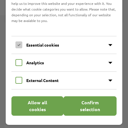
help us to improve this website and your experience with it. You
decide what cookie categories you want to allow. Please note that,
depending on your selection, not all functionaliy of our website
may be avaiable to you.
Werkstattarbeitsplätze
Aktenvernichtung
Essential cookies
Betriebsgastronomie
Buchbinderei
Analytics
Copyshop
Druckerei/Textildruck/ Sublimationsdruck/Folienschnitt
External Content
Elektromontage
Gartenpflege
Holzverarbeitung
Allow all
Confirm
Ideenreich
cookies
selection
Kerzenzieherei/Kerzengießerei
Marli-Hof