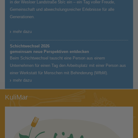
in der Wesloer Landstraße 5b/c ein – ein Tag voller Freude,
Gemeinschaft und abwechslungsreicher Erlebnisse für alle
Generationen.
mehr dazu
Schichtwechsel 2026
gemeinsam neue Perspektiven entdecken
Beim Schichtwechsel tauscht eine Person aus einem
Unternehmen für einen Tag den Arbeitsplatz mit einer Person aus
einer Werkstatt für Menschen mit Behinderung (WfbM).
mehr dazu
KuliMar