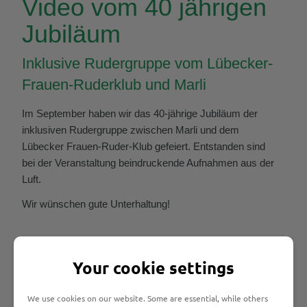
Video vom 40 jährigen
Jubiläum
Inklusive Rudergruppe vom Lübecker-
Frauen-Ruderklub und Marli
Im September haben wir das 40-jährige Jubiläum der
inklusiven Rudergruppe zwischen Marli und dem
Lübecker Frauen-Ruder-Klub gefeiert. Entstanden sind
bei der Veranstaltung beindruckende Aufnahmen aus der
Luft.
Wir wünschen gute Unterhaltung!
Your cookie settings
We use cookies on our website. Some are essential, while others