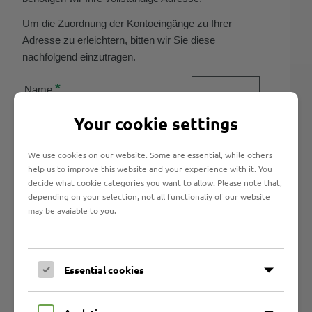
Um die Zuordnung der Kontoeingänge zu Ihrer
Adresse zu erleichtern, bitten wir Sie diese
nachfolgend einzutragen.
*
Name
*
Your cookie settings
Straße
*
PLZ/Ort
We use cookies on our website. Some are essential, while others
help us to improve this website and your experience with it. You
*
Betrag
decide what cookie categories you want to allow. Please note that,
depending on your selection, not all functionaliy of our website
Bitte geben Sie die im Bild
may be avaiable to you.
dargestellten Zeichen in das
untenstehende Feld ein.
Essential cookies
Sicherheitscode