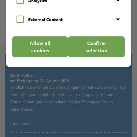
Analytics
*
Bitte füllen Sie die mit
markierten Felder aus.
External Content
Allow all
Confirm
cookies
selection
Aktuelles!
Marli-Hoffest
am Freitag den 28. August 2026
Herzlich laden wir Sie zum diesjährigen Hoffest auf dem Marli Hof
in der Wesloer Landstraße 5b/c ein – ein Tag voller Freude,
Gemeinschaft und abwechslungsreicher Erlebnisse für alle
Generationen.
mehr dazu